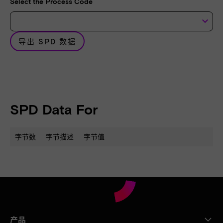
Select the Process Code
keyboard_arrow_down
导出 SPD 数据
SPD Data For
字节数
字节描述
字节值
产品