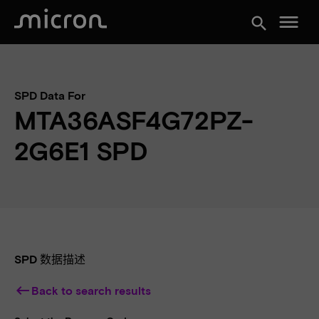
menu
search
SPD Data For
MTA36ASF4G72PZ-
2G6E1 SPD
SPD 数据描述
keyboard_backspace
Back to search results