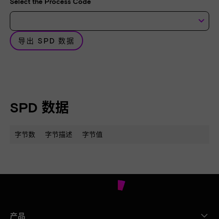
Select the Process Code
keyboard_arrow_down
导出 SPD 数据
SPD 数据
字节数
字节描述
字节值
产品