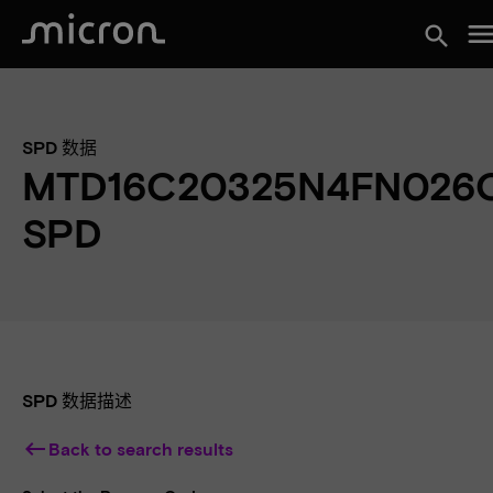
men
search
SPD 数据
MTD16C20325N4FN026
SPD
SPD 数据描述
keyboard_backspace
Back to search results