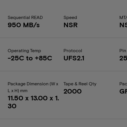
Sequential READ
Speed
MT
950 MB/s
NSR
N
Operating Temp
Protocol
Pin
-25C to +85C
UFS2.1
25
Package Dimension (W x
Tape & Reel Qty
Pac
2000
G
L x H) mm
11.50 x 13.00 x 1.
30