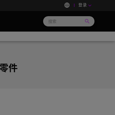
language
登录
keyboard_arrow_down
search
Search
Micron
Technology
e 零件