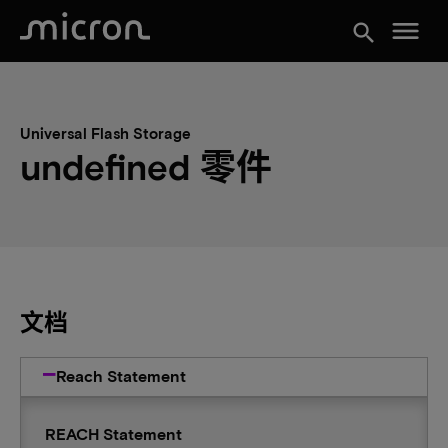
menu
search
Universal Flash Storage
undefined 零件
文档
Reach Statement
REACH Statement