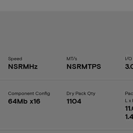
Speed
MT/s
I/O
NSRMHz
NSRMTPS
3.
Component Config
Dry Pack Qty
Pac
64Mb x16
1104
L x
11
1.