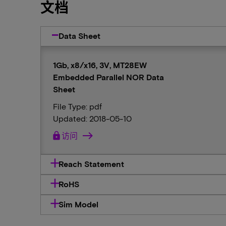
文档
Data Sheet
1Gb, x8/x16, 3V, MT28EW
Embedded Parallel NOR Data
Sheet
File Type: pdf
Updated: 2018-05-10
lock
访问
Reach Statement
RoHS
Sim Model