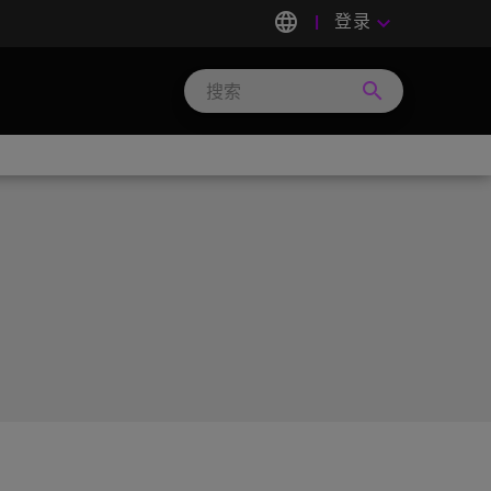
language
登录
keyboard_arrow_down
search
Search
Micron
Technology