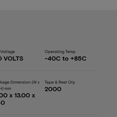
 Voltage
Operating Temp
0 VOLTS
-40C to +85C
kage Dimension (W x
Tape & Reel Qty
2000
 H) mm
.00 x 13.00 x
40