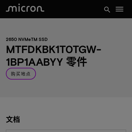
menu
search
2650 NVMeTM SSD
MTFDKBK1T0TGW-
1BP1AABYY 零件
购买地点
文档