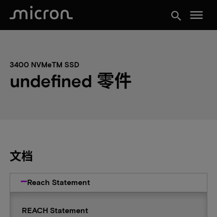
menu
search
3400 NVMeTM SSD
undefined 零件
文档
Reach Statement
REACH Statement