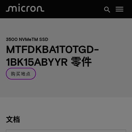
menu
search
3500 NVMeTM SSD
MTFDKBA1T0TGD-
1BK15ABYYR 零件
购买地点
文档