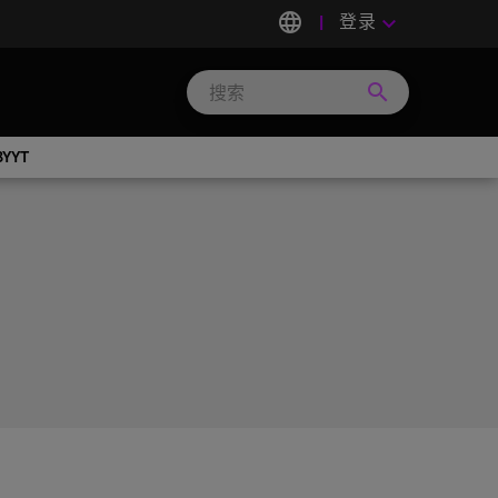
language
登录
keyboard_arrow_down
search
Search
Micron
Technology
BYYT