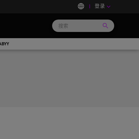
language
登录
keyboard_arrow_down
search
Search
Micron
Technology
ABYY