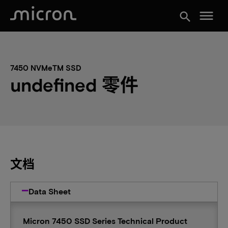
menu
search
7450 NVMeTM SSD
undefined 零件
文档
Data Sheet
Micron 7450 SSD Series Technical Product