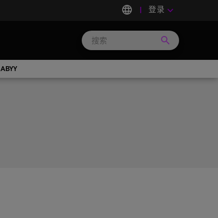
language
登录
keyboard_arrow_down
search
Search
Micron
Technology
ABYY