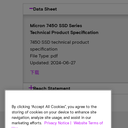
Data Sheet
Micron 7450 SSD Series
Technical Product Specification
7450 SSD technical product
specification
File Type: pdf
Updated: 2024-06-27
下载
Reach Statement
By clicking “Accept All Cookies”, you agree to the
storing of cookies on your device to enhance site
navigation, analyze site usage, and assist in our
marketing efforts.
Privacy Notice |
Website Terms of