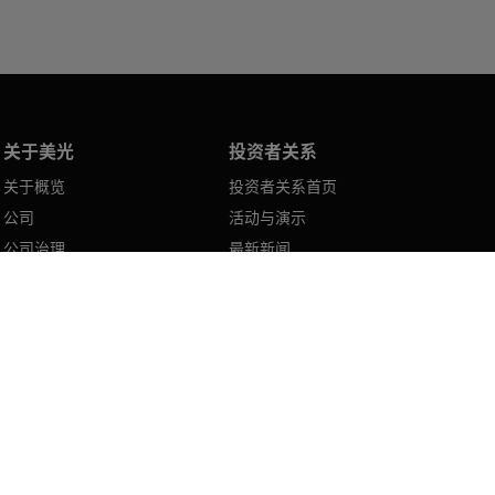
关于美光
投资者关系
关于概览
投资者关系首页
公司
活动与演示
公司治理
最新新闻
美光博客
季度财务业绩
活动
奖项与认可