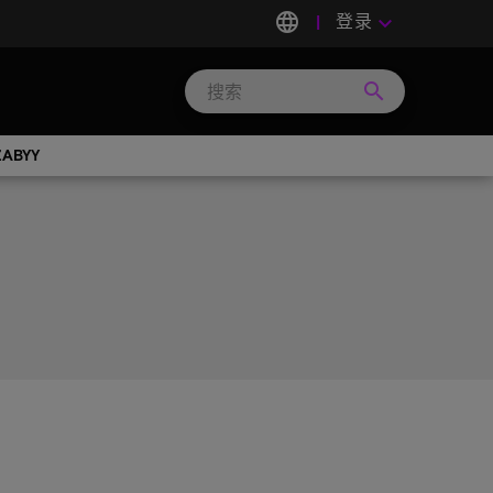
language
登录
keyboard_arrow_down
search
Search
Micron
Technology
ABYY