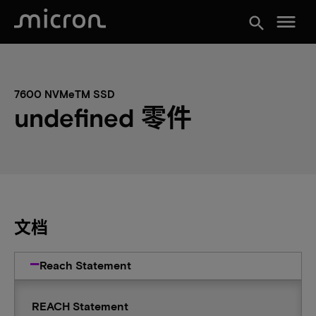
menu
search
7600 NVMeTM SSD
undefined 零件
文档
Reach Statement
REACH Statement