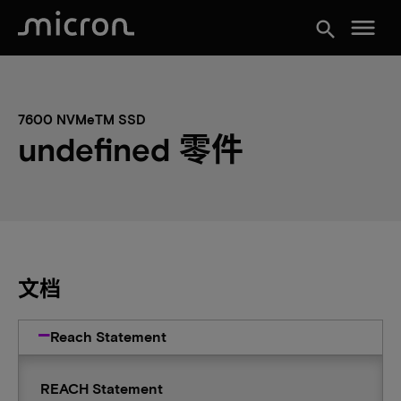
menu
search
7600 NVMeTM SSD
undefined 零件
文档
Reach Statement
REACH Statement