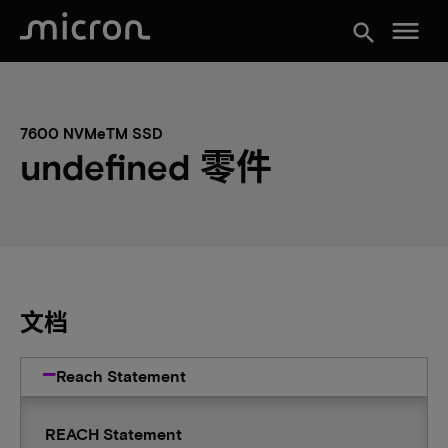
menu
search
7600 NVMeTM SSD
undefined 零件
文档
Reach Statement
REACH Statement