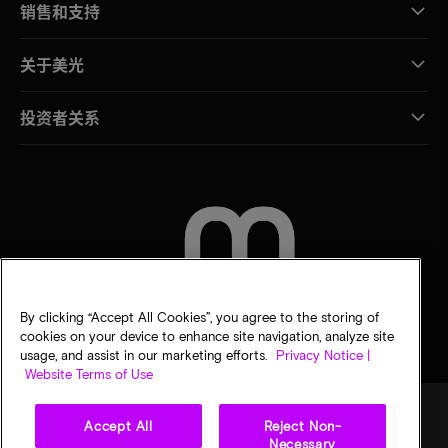
销售和支持
关于美光
投资者关系
联系我们
By clicking “Accept All Cookies”, you agree to the storing of
cookies on your device to enhance site navigation, analyze site
usage, and assist in our marketing efforts.
Privacy Notice |
Website Terms of Use
Accept All
Reject Non-
Necessary