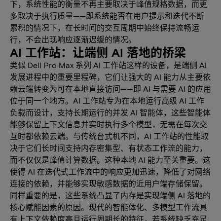
下，系统性能的衡量不再主要取决于峰值规格数据，而更
多取决于执行质量——即系统能否在用户提示和迭代不断
累积的情况下，在长时间的交互周期中始终保持流畅运
行，不会出现响应逐渐迟缓的情况。
AI 工作站：让端侧 AI 落地的桥梁
类似 Dell Pro Max 系列 AI 工作站这样的设备，是端侧 AI
发展进程中的重要里程碑，它们让强大的 AI 能力从主要依
赖云端转变为可在本地直接访问——即 AI 与需要 AI 的应用
位于同一个地方。AI 工作站专为在本地运行高级 AI 工作
负载而设计，支持长期运行的并发 AI 智能体，这些智能体
能够保留上下文信息并实时执行多个模型，无需在每次交
互时都依赖云端。与传统台式机不同，AI 工作站的性能取
决于它们长时间支持内存密集型、有状态工作流的能力，
而不仅仅是峰值计算数据。这种本地 AI 能力至关重要。这
使得 AI 在迭代式工作流中的响应更加迅速，降低了对网络
连接的依赖，并能够实现敏感数据的近用户端存储保留。
同样重要的是，这些系统凸显了内存是实现端侧 AI 落地的
核心赋能因素的原因。现代的智能体化、多模型工作流具
有上下文依赖度高且运行周期长的特征，若系统缺乏充足