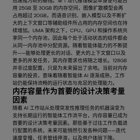
迅速成为新的基线。单个现代推理模型本身便可能占
用 25GB 至 30GB 的内存空间，图像扩散模型会再
占用超过 20GB，而语音识别、嵌入模型以及不断扩
大的上下文窗口等辅助组件所占用的内存空间也在持
续增加。UMA 架构之下，CPU、GPU 和操作系统共
享同一个内存池，因此每个处于活动状态的组件都会
从同一内存池中分配资源。随着智能体能力的不断提
升——能够处理更长的对话、更大的上下文窗口以及
更多的并发任务，其内存需求也将随之增长。128GB
并非过度配置，只是为未来留出了余地。当前对内存
容量的投资，意味着随着智能体 AI 逐渐成熟，工作
站仍能保持流畅的运行状态与充足的处理能力。
内存容量作为首要的设计决策考量
因素
随着 AI 工作站从处理突发性推理任务的机器演变为
支持长期运行的智能体工作流平台，内存容量已成为
首要的设计决策考量因素。那些基于过往工作负载进
行配置的系统，未来可能悄然引发各种问题——迭代
速度变慢、任务管线停滞，以及用户体验下降。