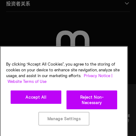
投资者关系
联系我们
By clicking “Accept All Cookies”, you agree to the storing of
cookies on your device to enhance site navigation, analyze site
usage, and assist in our marketing efforts.
Privacy Notice |
Website Terms of Use
Accept All
Reject Non-
Necessary
法律
隐私声明
销售条款
您的隐私选择
©
2026
Micron Technology Inc.（美光科技股份有限公司）保留所有权利。信息、产品和/或
Manage Settings
规格如有变更，恕不另行通知。所有信息均按"原样"提供，无任何形式的保证。图样可能不符
合比例。美光、美光徽标和所有其他美光商标均为 Micron Technology, Inc（美光科技股份
有限公司）所有。所有其他商标分别为其各自所有者所有。