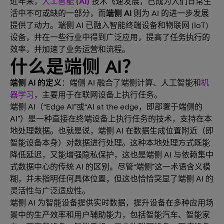
近年来，
人工智能 (AI)
技术飞速发展，已成为人们日常生
活中不可或缺的一部分，而
端侧 AI
则为 AI 的进一步发展
提供了动力。端侧 AI 已融入智能终端设备和物联网 (IoT)
设备，并在一些行业中得到广泛应用，提高了任务执行的
效率，并加速了业务运营和流程。
什么是端侧 AI？
端侧 AI 的定义
：端侧 AI 融合了端侧计算、人工智能和
机
器学习
，主要用于在联网设备上执行任务。
端侧 AI（“Edge AI”或“AI at the edge，即部署于端侧的
AI”）是一种直接在终端设备上执行任务的技术，支持在本
地处理数据。也就是说，端侧 AI 在数据生成位置附近（即
智能设备本身）对数据进行处理。这种本地处理方式既能
降低延迟，又能增强隐私保护，这也是端侧 AI 与依赖集中
式数据中心的传统 AI 的区别。尽管“端侧”这一术语含义模
糊，并未指明任何具体位置，但这也恰恰突显了端侧 AI 的
灵活性与广泛适应性。
端侧 AI 为智能设备提供实时数据，提升设备在多种应用场
景中的生产效率和用户辅助能力，包括智能汽车、智能家