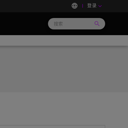
language
登录
keyboard_arrow_down
search
Search
Micron
Technology