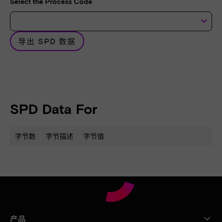
Select the Process Code
keyboard_arrow_down
导出 SPD 数据
SPD Data For
字节数
字节描述
字节值
产品