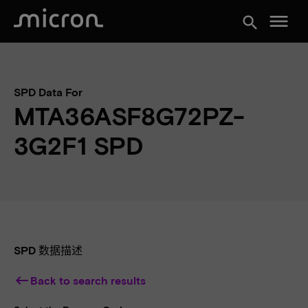
menu
search
SPD Data For
MTA36ASF8G72PZ-
3G2F1 SPD
SPD 数据描述
keyboard_backspace
Back to search results