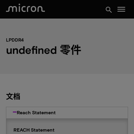
menu
search
LPDDR4
undefined 零件
文档
Reach Statement
REACH Statement