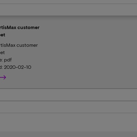
rtisMax customer
et
rtisMax customer
et
e: pdf
: 2020-02-10