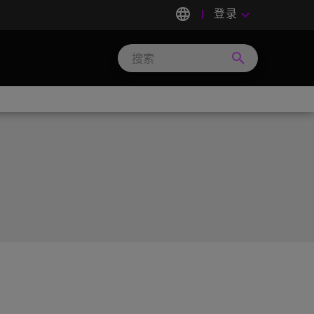
language
登录
keyboard_arrow_down
search
Search
Micron
Technology