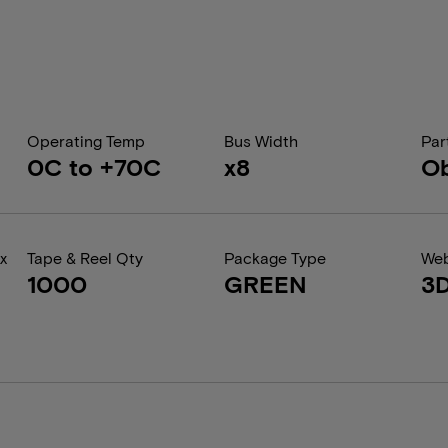
Operating Temp
Bus Width
Par
0C to +70C
x8
Ob
x
Tape & Reel Qty
Package Type
Web
1000
GREEN
3