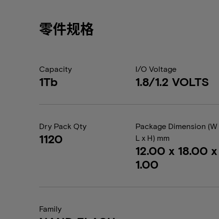
零件规格
Capacity
I/O Voltage
1Tb
1.8/1.2 VOLTS
Dry Pack Qty
Package Dimension (W 
1120
L x H) mm
12.00 x 18.00 x
1.00
Family