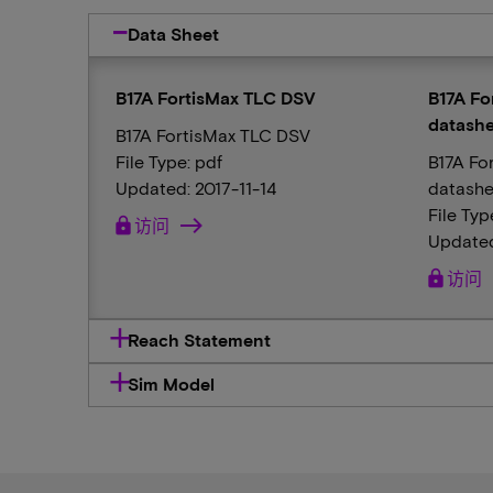
Data Sheet
B17A FortisMax TLC DSV
B17A Fo
datashe
B17A FortisMax TLC DSV
File Type: pdf
B17A Fo
Updated: 2017-11-14
datashe
File Typ
lock
访问
Updated
lock
访问
Reach Statement
Sim Model