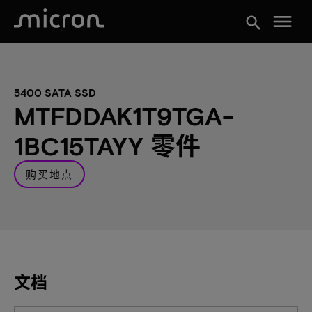
menu
search
5400 SATA SSD
MTFDDAK1T9TGA-
1BC15TAYY 零件
购买地点
文档