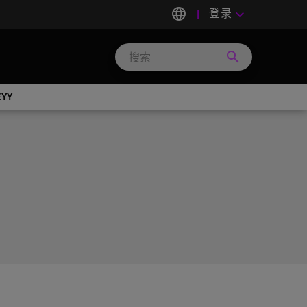
language
登录
keyboard_arrow_down
search
Search
Micron
Technology
EYY