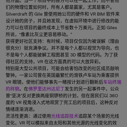
他方面。当一个项目中的各方可以在一起工作，而不管他
们的物理位置如何时，所有人都是赢家，尤其是客户。
Silverdraft 的 Gile 曾使用她公司的硬件和 VR BIM 软件来
设计她的房子，并且她发现，在虚拟环境中进行修改的能
力可以在项目的最终成本上节省数十万美元。正如 Giles
所说，“像素比灰尘更容易移动。”
获得更好社区支持：有时候，项目仅仅因为被误解（理由
很充分）就充满争议。并不是每个人都以视觉为导向，也
不是每个人都能破解工程图甚至 3D 模型的代码。为了获
得社区的支持，VR 在这方面真的可以大放异彩。
特别是大型公共项目，可能会给害怕改变的社区成员敲响
警钟。一家公司曾在英国最繁忙的滑铁卢车站为乘客提供
VR 眼镜，使他们能够事先一睹按计划进行翻新后
车站终端
的样貌
。在
佛罗里达州达尼丁
发生的另一起事件中，公众
曾“坚决”反对更换两座铜锣桥的计划，但在居民们以 360
度的 VR 视角浸入式地观赏了完工后的项目后，这种反对
情绪逐渐消退。
灵活性更高：通过使用
光线追踪技术
追踪某个场景的光线
变化，VR 可以模拟来自太阳和其他光源的光线变化的效