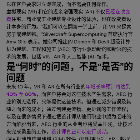
以在客户要求时立即完成，而不需要任何操作。
虚拟现实 (VR) 和它的近亲增强现实 (AR) 不仅
已经在改变
着
住宅、商业或工业建筑专业设计的体验，也在改变着设
计本身的行为。“我们可以在翻第一铲土前，用 VR 来探索
房子或建筑物。”Silverdraft Supercomputing 首席执行官
Amy Gile 表示。她公司推出的 Demon 和 Devil 超级计算
机为建筑、工程和施工 (AEC) 等行业驱动新的和新兴的技
术的发展，包括 VR、AR 和人工智能 (AI) 技术。
是“何时”的问题，不是“是否”的
问题
未来 10 年，VR 和 AR 在所有行业的
年增长率预计将达到
40% 至 80%
，而客户将会对这些技术产生需求，AEC 行
业将别无选择，只能提供这些技术。但通过减少错误及其
随之而来的成本；通过创建更流畅、更协调的工作流程；
以及在很多情况下通过把设计师从他们职业中颇为乏味的
方面解脱出来，AEC 行业的从业者也将受益匪浅。让技术
来完成繁重的工作，
设计师真正可以进行
设计
。
Gile 把建筑信息建模 (BIM) 软件（即利用 VR、AR、数据