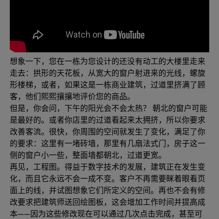
想象一下，您在一栋为您设计的还没有动工的大楼里走来
走去：拱形的天花板，从宽大的窗户射进来的光线，螺旋
形楼梯，或者，如果这是一栋商业建筑，过道里挤满了顾
客，他们熙熙攘攘地评价您的商品。
但是，你会问，下午的阳光会不会太热？ 朝北的窗户可能
是最好的。或者你店里的过道看起来太拥挤，所以你要求
改善客流。很快，你周围的空间就发生了变化，满足了你
的要求：这里有一堵砖墙，那里有几扇法式门，房子这一
侧的窗户小一些，整面墙都朝北，过道更宽。
再见，工程图。得益于数字技术的发展，建筑正在发生变
化，而且它永远不会一成不变。客户不再需要眯着眼看页
面上的线，并试图想象它们所定义的空间。再也不会有修
改要求把建筑师送回绘图板，这会增加工作时间并提高成
本——因为这些修改现在可以通过几次点击完成，甚至可