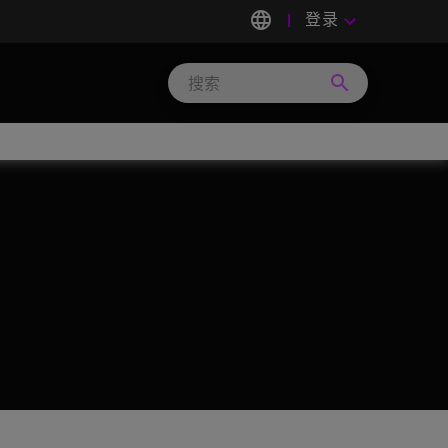
language
登录
keyboard_arrow_down
search
Search
Micron
Technology