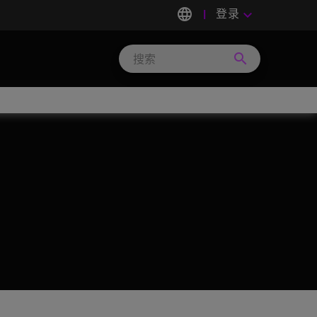
language
登录
keyboard_arrow_down
search
Search
Micron
Technology