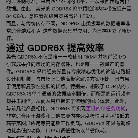
的二进制标准，采用四个不同的电平，一次来回传输两位
数据。由此，美光的 GDDR6X 将单颗粒的内存带宽提升至
84 GB/s，意味着系统带宽将高达 1 TB/s。
而且，与传统内存不同，GDDR6X 出类拔萃的数据速率非
常适合游戏和 AI 这些数据密集型应用，为显存树立了新标
杆。
通过 GDDR6X 提高效率
美光 GDDR6X 不仅是唯一一款使用 PAM4 并将前沿 I/O
研究成果推向市场的内存器件，也是唯一一款量产的器
件。GDDR6X 采用经美光显存专家精心优化的简洁电路板
设计和封装，与市场上其他高带宽解决方案相比，具有易
于使用和复杂性更低的优点。特别是，相较于 DDR 内存，
GDDR6X 将单个通道的数据速率翻倍，而所需的运行频率
却并未翻倍，从而为用户带来了流畅的图形体验。此外，
与前几代产品相比，GDDR6X 可实现
更低的单任务功耗
，
非常适合用于游戏和其他需要内存速度极快且功耗较低的
高带宽图形应用等高能耗工作负载。GDDR6X 还具有调整
功耗高低的功能，用户可调低性能以节省能耗。