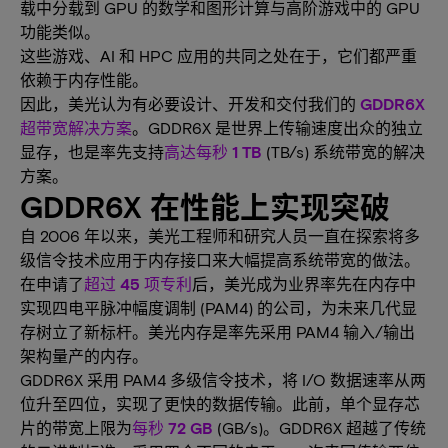
载中分载到 GPU 的数学和图形计算与高阶游戏中的 GPU
功能类似。
这些游戏、AI 和 HPC 应用的共同之处在于，它们都严重
依赖于内存性能。
因此，美光认为有必要设计、开发和交付我们的
GDDR6X
超带宽解决方案
。GDDR6X 是世界上传输速度出众的独立
显存，也是率先支持
高达每秒 1 TB
(TB/s) 系统带宽的解决
方案。
GDDR6X 在性能上实现突破
自 2006 年以来，美光工程师和研究人员一直在探索将多
级信令技术应用于内存接口来大幅提高系统带宽的做法。
在申请了
超过 45 项专利
后，美光成为业界率先在内存中
实现四电平脉冲幅度调制 (PAM4) 的公司，为未来几代显
存树立了新标杆。美光内存是率先采用 PAM4 输入/输出
架构量产的内存。
GDDR6X 采用 PAM4 多级信令技术，将 I/O 数据速率从两
位升至四位，实现了更快的数据传输。此前，单个显存芯
片的带宽上限为
每秒 72 GB
(GB/s)。GDDR6X 超越了传统