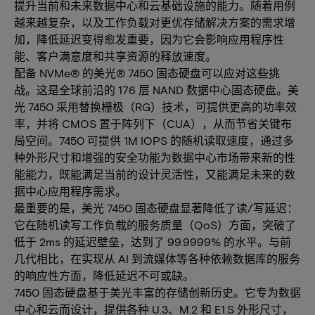
提升当前和未来数据中心和云基础设施的能力。随着用例
越来越复杂，以及工作负载对更优存储解决方案的需求增
加，降低延迟变得愈发重要，因为它会影响应用程序性
能、客户满意度和共享资源的释放速度。
配备 NVMe® 的美光® 7450 固态硬盘可以应对这些挑
战。这是全球前沿的 176 层 NAND 数据中心固态硬盘。美
光 7450 采用替换栅极（RG）技术，可提供更高的功率效
率，并将 CMOS 置于阵列下（CUA），从而节省关键布
局空间。7450 可提供 1M IOPS 的随机读取速度，通过多
种外形尺寸和增强的安全功能为数据中心市场带来新的性
能能力，既能满足当前的设计灵活性，又能满足未来的数
据中心应用程序需求。
最重要的是，美光 7450 固态硬盘显著降低了读/写延迟：
它在随机读写工作负载的服务质量（QoS）方面，突破了
低于 2ms 的延迟壁垒，达到了 99.9999% 的水平。与前
几代相比，在实现从 AI 到流媒体等各种依赖数据库的服务
的响应性方面，降低延迟不可或缺。
7450 固态硬盘基于美光丰富的存储创新历史。它专为数据
中心和云而设计，提供各种 U.3、M.2 和 E1.S 外形尺寸，