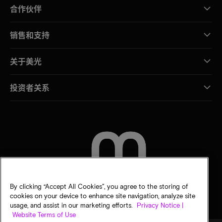
合作伙伴
销售和支持
关于美光
投资者关系
联系我们
By clicking “Accept All Cookies”, you agree to the storing of
cookies on your device to enhance site navigation, analyze site
usage, and assist in our marketing efforts.
Privacy Notice |
Website Terms of Use