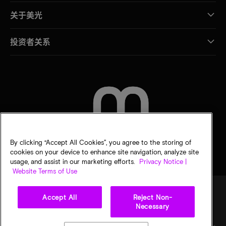
关于美光
投资者关系
联系我们
By clicking “Accept All Cookies”, you agree to the storing of
cookies on your device to enhance site navigation, analyze site
usage, and assist in our marketing efforts.
Privacy Notice |
Website Terms of Use
Accept All
Reject Non-
Necessary
法律
隐私声明
销售条款
您的隐私选择