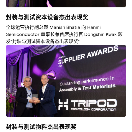
封装与测试资本设备杰出表现奖
全球运营执行副总裁 Manish Bhatia 向 Hanmi
Semiconductor 董事长兼首席执行官 Dongshin Kwak 颁
发“封装与测试资本设备杰出表现奖”
封装与测试物料杰出表现奖