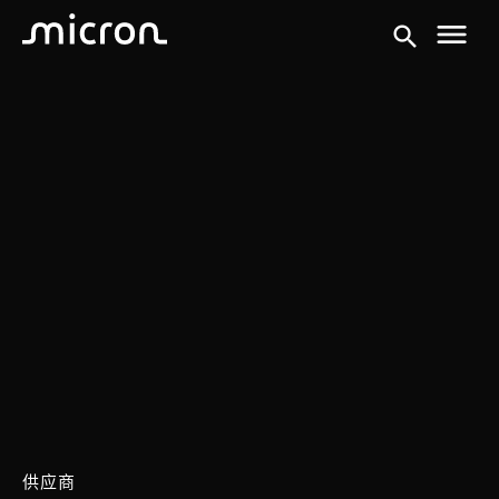
menu
search
供应商