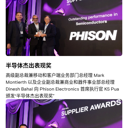
半导体杰出表现奖
高级副总裁兼移动和客户端业务部门总经理 Mark
Montierth 以及企业副总裁兼商业和器件事业部总经理
Dinesh Bahal 向 Phison Electronics 首席执行官 KS Pua
颁发“半导体杰出表现奖”