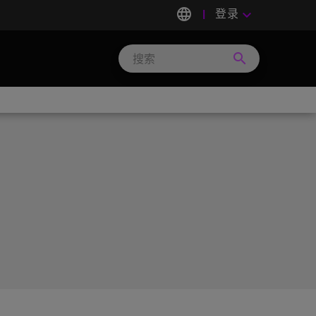
language
登录
keyboard_arrow_down
search
Search
Micron
Technology