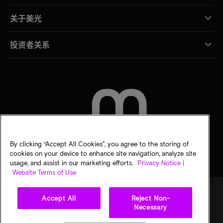
关于美光
投资者关系
联系我们
By clicking “Accept All Cookies”, you agree to the storing of
cookies on your device to enhance site navigation, analyze site
usage, and assist in our marketing efforts.
Privacy Notice |
Website Terms of Use
Accept All
Reject Non-
Necessary
法律
隐私声明
销售条款
您的隐私选择