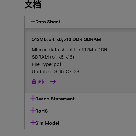
文档
Data Sheet
512Mb: x4, x8, x16 DDR SDRAM
Micron data sheet for 512Mb DDR
SDRAM (x4, x8, x16)
File Type: pdf
Updated: 2015-07-28
lock
访问
Reach Statement
RoHS
Sim Model