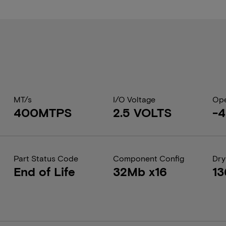
MT/s
I/O Voltage
Ope
400MTPS
2.5 VOLTS
-4
Part Status Code
Component Config
Dry
End of Life
32Mb x16
13