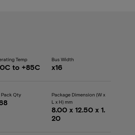
rating Temp
Bus Width
0C to +85C
x16
 Pack Qty
Package Dimension (W x
68
L x H) mm
8.00 x 12.50 x 1.
20