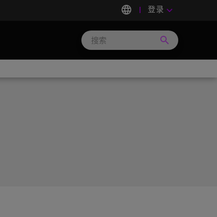
language
登录
keyboard_arrow_down
search
Search
Micron
Technology