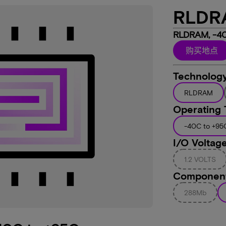
RLDR
RLDRAM, -40
购买地点
Technolog
RLDRAM
Operating
-40C to +95
I/O Voltag
1.2 VOLTS
Component
288Mb