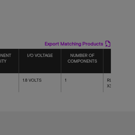
Export Matching Products
NENT
I/O VOLTAGE
NUMBER OF
PART NAM
ITY
COMPONENTS
1.8 VOLTS
1
RLDRAM 576
X36 TFBGA