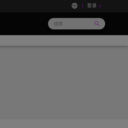
language
登录
keyboard_arrow_down
search
Search
Micron
Technology