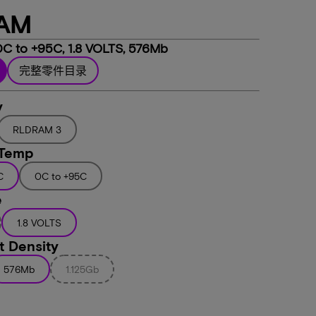
AM
C to +95C, 1.8 VOLTS, 576Mb
完整零件目录
y
RLDRAM 3
 Temp
C
0C to +95C
e
1.8 VOLTS
 Density
576Mb
1.125Gb