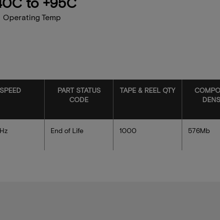
40C to +95C
Operating Temp
SPEED
PART STATUS
TAPE & REEL QTY
COMPO
CODE
DENS
Hz
End of Life
1000
576Mb