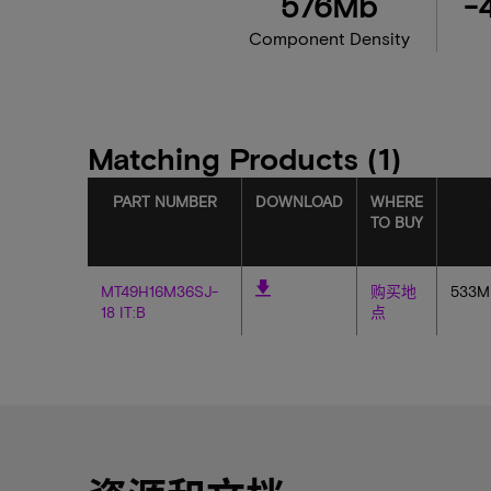
576Mb
-
Component Density
Matching Products (1)
PART NUMBER
DOWNLOAD
WHERE
TO BUY
MT49H16M36SJ-
购买地
533M
18 IT:B
点