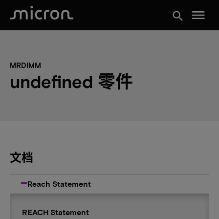
menu
search
MRDIMM
undefined 零件
文档
Reach Statement
REACH Statement