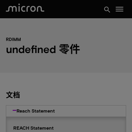
menu
search
RDIMM
undefined 零件
文档
Reach Statement
REACH Statement