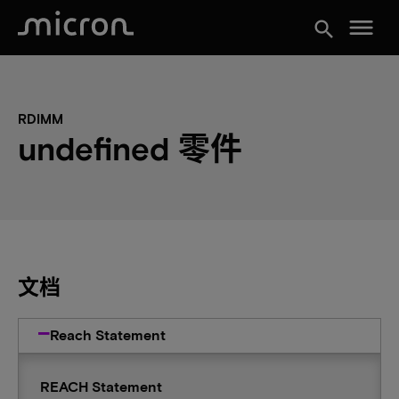
menu
search
RDIMM
undefined 零件
文档
Reach Statement
REACH Statement