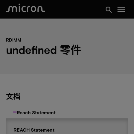
menu
search
RDIMM
undefined 零件
文档
Reach Statement
REACH Statement