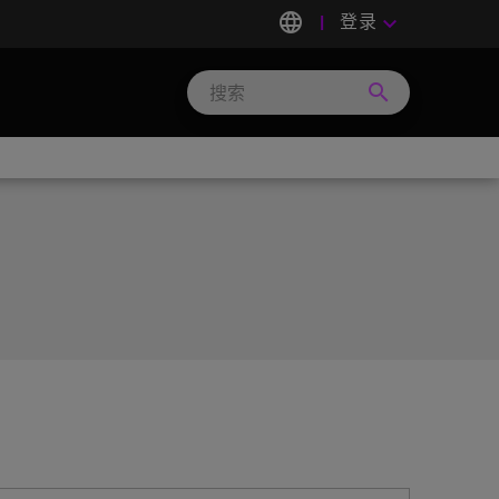
language
登录
keyboard_arrow_down
search
Search
Micron
Technology