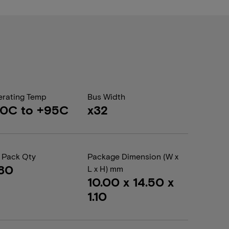
rating Temp
Bus Width
40C to +95C
x32
 Pack Qty
Package Dimension (W x
80
L x H) mm
10.00 x 14.50 x
1.10