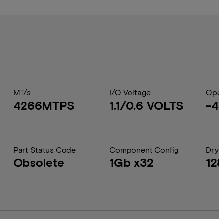
MT/s
I/O Voltage
Ope
4266MTPS
1.1/0.6 VOLTS
-
Part Status Code
Component Config
Dry
Obsolete
1Gb x32
12