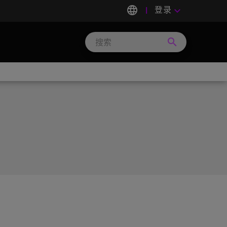
language
登录
keyboard_arrow_down
search
Search
Micron
Technology