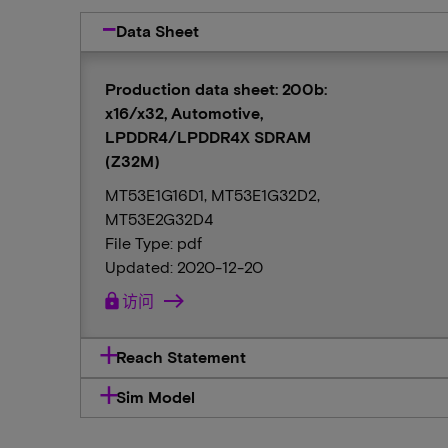
Data Sheet
Production data sheet: 200b:
x16/x32, Automotive,
LPDDR4/LPDDR4X SDRAM
(Z32M)
MT53E1G16D1, MT53E1G32D2,
MT53E2G32D4
File Type: pdf
Updated: 2020-12-20
lock
访问
Reach Statement
Sim Model