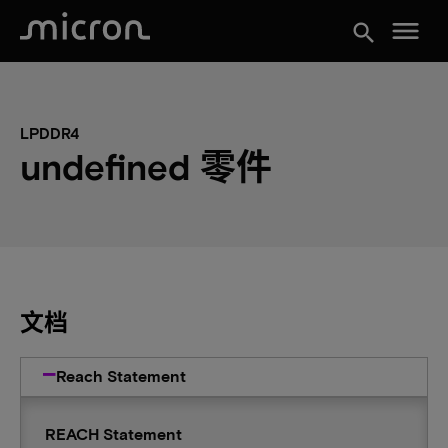
menu
search
LPDDR4
undefined 零件
文档
Reach Statement
REACH Statement