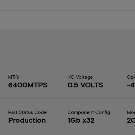
MT/s
I/O Voltage
Ope
6400MTPS
0.5 VOLTS
-
Part Status Code
Component Config
Mod
Production
1Gb x32
2