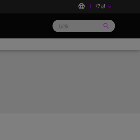
language
登录
keyboard_arrow_down
search
Search
Micron
Technology