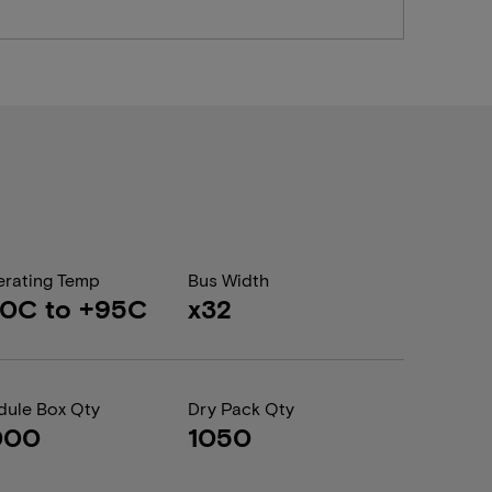
rating Temp
Bus Width
40C to +95C
x32
ule Box Qty
Dry Pack Qty
000
1050