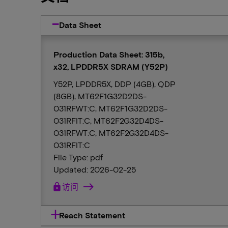
Data Sheet
Production Data Sheet: 315b,
x32, LPDDR5X SDRAM (Y52P)
Y52P, LPDDR5X, DDP (4GB), QDP
(8GB), MT62F1G32D2DS-
031RFWT:C, MT62F1G32D2DS-
031RFIT:C, MT62F2G32D4DS-
031RFWT:C, MT62F2G32D4DS-
031RFIT:C
File Type: pdf
Updated: 2026-02-25
lock
访问
Reach Statement