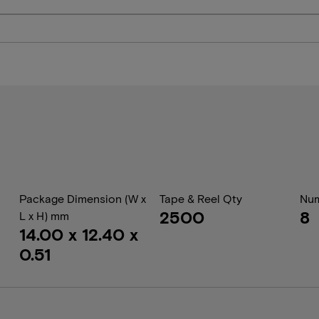
Package Dimension (W x
Tape & Reel Qty
Num
2500
8
L x H) mm
14.00 x 12.40 x
0.51