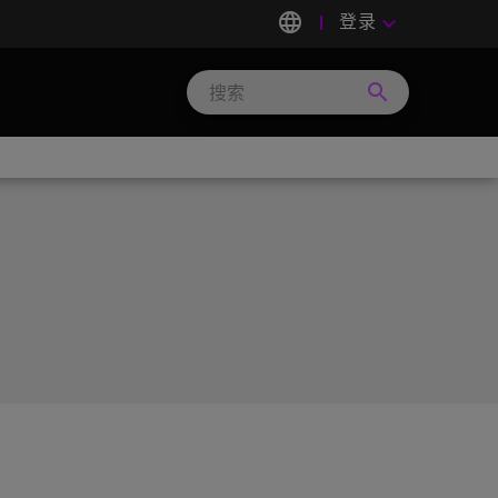
language
登录
keyboard_arrow_down
search
Search
Micron
Technology