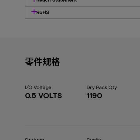
RoHS
零件规格
I/O Voltage
Dry Pack Qty
0.5 VOLTS
1190
Package
Family