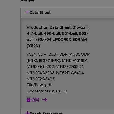
Data Sheet
Production Data Sheet: 315-ball,
441-ball, 496-ball, 561-ball, 563-
ball: x32/x64 LPDDR5X SDRAM
(Y52N)
Y52N, SDP (2GB), DDP (4GB), QDP
(8GB), 8DP (16GB), MT62F1G16D1,
MT62F1G32D2, MT62F2G32D4,
MT62F4G32D8, MT62F1G64D4,
MT62F2G64D8
File Type: pdf
Updated: 2025-08-14
lock
访问
Reach Statement