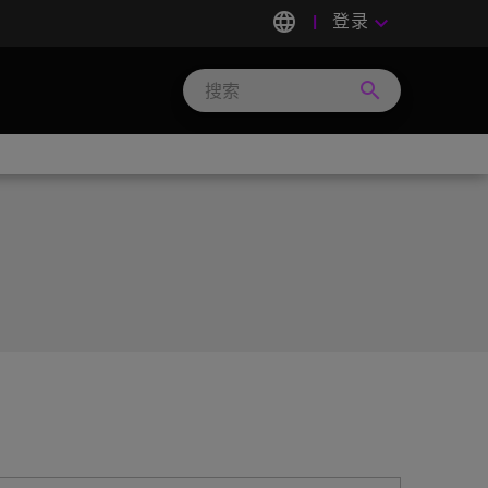
language
登录
keyboard_arrow_down
search
Search
Micron
Technology