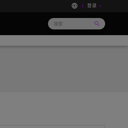
language
登录
keyboard_arrow_down
search
Search
Micron
Technology