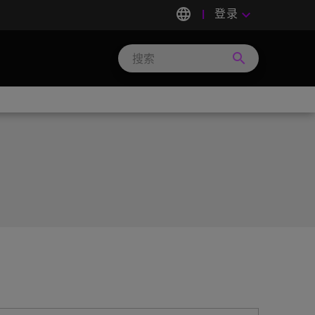
language
登录
keyboard_arrow_down
search
Search
Micron
Technology