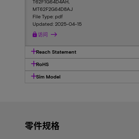
T62F1G64D4AH,
MT62F2G64D8AJ
File Type: pdf
Updated: 2025-04-15
lock
访问
Reach Statement
RoHS
Sim Model
零件规格