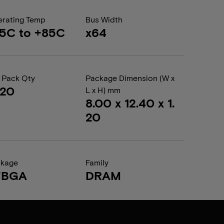
rating Temp
Bus Width
5C to +85C
x64
 Pack Qty
Package Dimension (W x
020
L x H) mm
8.00 x 12.40 x 1.
20
ckage
Family
FBGA
DRAM