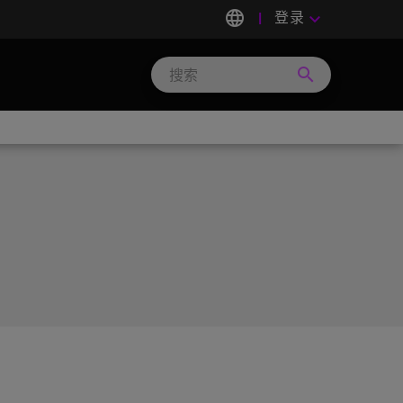
language
登录
keyboard_arrow_down
search
Search
Micron
Technology