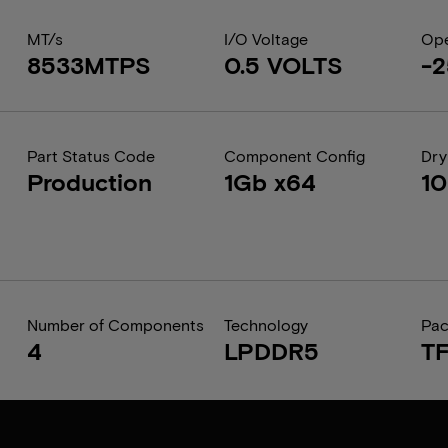
MT/s
I/O Voltage
Ope
8533MTPS
0.5 VOLTS
-2
Part Status Code
Component Config
Dry
Production
1Gb x64
1
Number of Components
Technology
Pa
4
LPDDR5
T