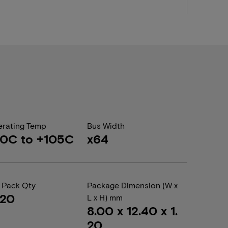
rating Temp
Bus Width
0C to +105C
x64
 Pack Qty
Package Dimension (W x
020
L x H) mm
8.00 x 12.40 x 1.
20