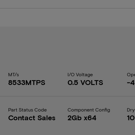
MT/s
I/O Voltage
Ope
8533MTPS
0.5 VOLTS
-4
Part Status Code
Component Config
Dry
Contact Sales
2Gb x64
1