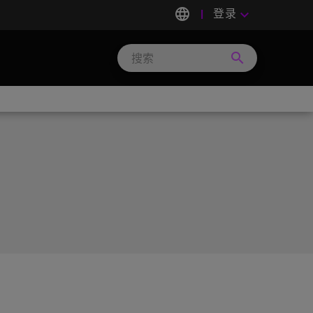
language
登录
keyboard_arrow_down
search
Search
Micron
Technology