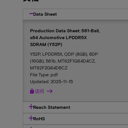
Data Sheet
Production Data Sheet: 561-Ball,
x64 Automotive LPDDR5X
SDRAM (Y52P)
Y52P, LPDDR5X, QDP (8GB), 8DP
(16GB), 561b, MT62F1G64D4CZ,
MT62F2G64D8CZ
File Type: pdf
Updated: 2025-11-15
lock
访问
Reach Statement
RoHS